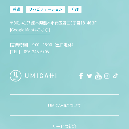
看護
リハビリテーション
介護
〒861-4137 熊本県熊本市南区野口3丁目18−46 3F
[Google Mapはこちら]
[営業時間] 9:00 - 18:00（土日定休）
[TEL] 096-245-6705
facebook
Twitter
Youtube
Instagra
Tikt
UMICAHIについて
サービス紹介