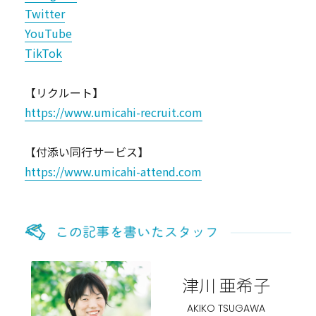
Twitter
YouTube
TikTok
【リクルート】
https://www.umicahi-recruit.com
【付添い同行サービス】
https://www.umicahi-attend.com
津川 亜希子
AKIKO TSUGAWA