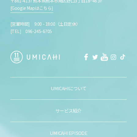
〒861-4137 熊本県熊本市南区野口3丁目18−46 3F
[Google Mapはこちら]
[営業時間] 9:00 - 18:00（土日定休）
[TEL] 096-245-6705
facebook
Twitter
Youtube
Instagra
Tikt
UMICAHIについて
サービス紹介
UMICAHI EPISODE