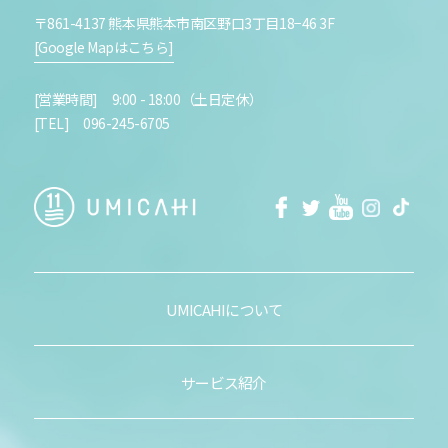
〒861-4137 熊本県熊本市南区野口3丁目18−46 3F
[Google Mapはこちら]
[営業時間] 9:00 - 18:00（土日定休）
[TEL] 096-245-6705
facebook
Twitter
Youtube
Instagra
Tikt
UMICAHIについて
サービス紹介