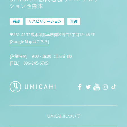
看護
リハビリテーション
介護
〒861-4137 熊本県熊本市南区野口3丁目18−46 3F
[Google Mapはこちら]
[営業時間] 9:00 - 18:00（土日定休）
[TEL] 096-245-6705
facebook
Twitter
Youtube
Instagra
Tikt
UMICAHIについて