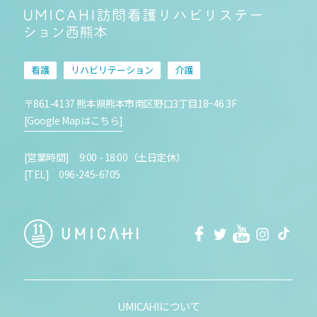
看護
リハビリテーション
介護
〒861-4137 熊本県熊本市南区野口3丁目18−46 3F
[Google Mapはこちら]
[営業時間] 9:00 - 18:00（土日定休）
[TEL] 096-245-6705
facebook
Twitter
Youtube
Instagra
Tikt
UMICAHIについて