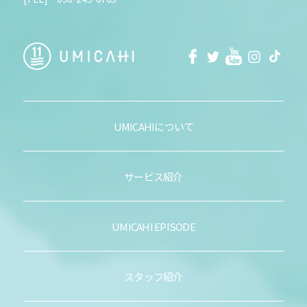
facebook
Twitter
Youtube
Instagra
Tikt
UMICAHIについて
サービス紹介
UMICAHI EPISODE
スタッフ紹介