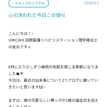
2026.6.3
スタッフのツブヤキ
心の洗われた今日この頃🫧‪
こんにちは！✨
UMICAHI 訪問看護リハビリステーション理学療法士
の金丸です☺
6月に入り少しずつ梅雨の気配を感じる季節になりま
した🐌☔️
​今日は、最近の出来事について2つブログに書いてい
きたいと思います🙌✨
まずは、僕の可愛らしい甥っ子が1歳の誕生日を迎え
ました！🎂🎉