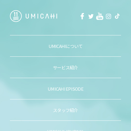
facebook
Twitter
Youtube
Instagra
Tikt
UMICAHIについて
サービス紹介
UMICAHI EPISODE
スタッフ紹介