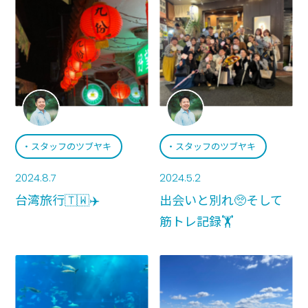
スタッフのツブヤキ
スタッフのツブヤキ
2024.8.7
2024.5.2
台湾旅行🇹🇼✈️
出会いと別れ🥺そして
筋トレ記録🏋️