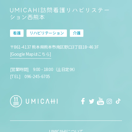
看護
リハビリテーション
介護
〒861-4137 熊本県熊本市南区野口3丁目18−46 3F
[Google Mapはこちら]
[営業時間] 9:00 - 18:00（土日定休）
[TEL] 096-245-6705
facebook
Twitter
Youtube
Instagra
Tikt
UMICAHIについて