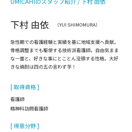
UMICAHIのスタッフ紹介 / 下村 由依
下村 由依
（YUI SHIMOMURA）
急性期での看護経験と実績を基に地域支援へ貢献。
骨格調整までも駆使する技術派看護師。自由気まま
な一面と、好きな事にとことん没頭する性格。大好
きな焼酎は四の五の言わず芋！
[ 取得資格 ]
看護師
精神科訪問看護師
[ 得意分野 ]