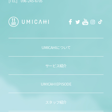
[TEL] 096-245-6705
facebook
Twitter
Youtube
Instagra
Tikt
UMICAHIについて
サービス紹介
UMICAHI EPISODE
スタッフ紹介