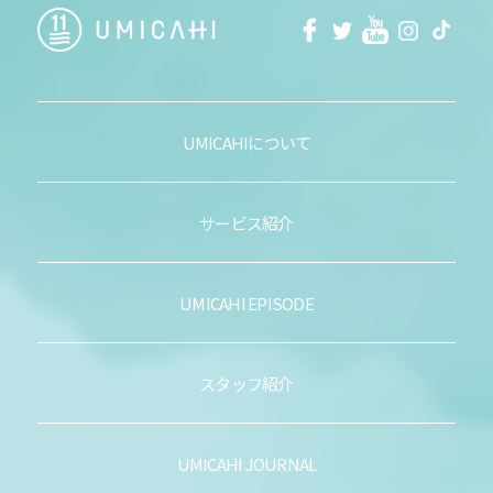
facebook
Twitter
Youtube
Instagra
Tikt
UMICAHIについて
サービス紹介
UMICAHI EPISODE
スタッフ紹介
UMICAHI JOURNAL