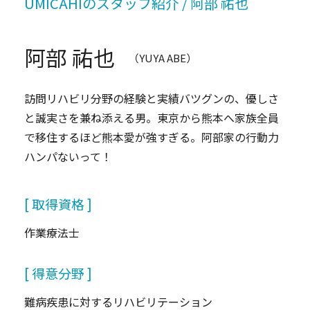
UMICAHIのスタッフ紹介 / 阿部 祐也
阿部 祐也
（YUYA ABE）
訪問リハビリ分野の経験と実績バツグンの、優しさ
と誠実さを兼ね添える男。東京から熊本へ家族全員
で移住するほど熊本愛が強すぎる。阿部家の行動力
ハンパないって！
[ 取得資格 ]
作業療法士
[ 得意分野 ]
難病疾患に対するリハビリテーション