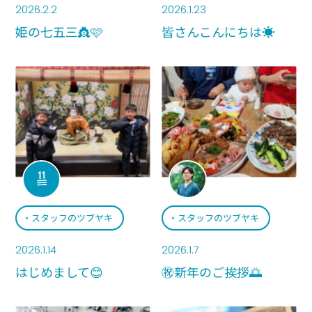
2026.2.2
2026.1.23
姫の七五三👸🩷
皆さんこんにちは☀️
情報公開
スタッフのツブヤキ
スタッフのツブヤキ
2026.1.14
2026.1.7
はじめまして😊
㊗️新年のご挨拶🌅