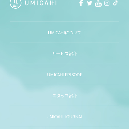
facebook
Twitter
Youtube
Instagra
Tikt
UMICAHIについて
サービス紹介
UMICAHI EPISODE
スタッフ紹介
UMICAHI JOURNAL