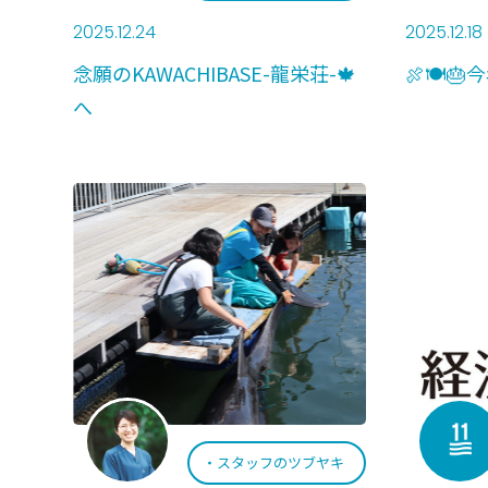
2025.12.24
2025.12.18
念願のKAWACHIBASE-龍栄荘-🍁
🍖🍽🎂
へ
スタッフのツブヤキ