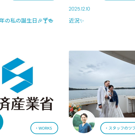
2025.12.10
今年の私の誕生日🎉🍸🍻
近況✨
WORKS
スタッフのツ