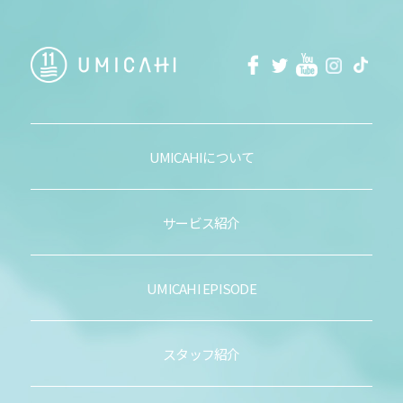
facebook
Twitter
Youtube
Instagra
Tikt
UMICAHIについて
サービス紹介
UMICAHI EPISODE
スタッフ紹介