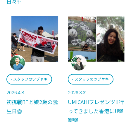
日々✨
スタッフのツブヤキ
スタッフのツブヤキ
2026.4.8
2026.3.31
初挑戦🏃‍♂️と娘2歳の誕
UMICAHIプレゼンツ!!行
生日🎂
ってきました香港に!!🐼
🐼🐼