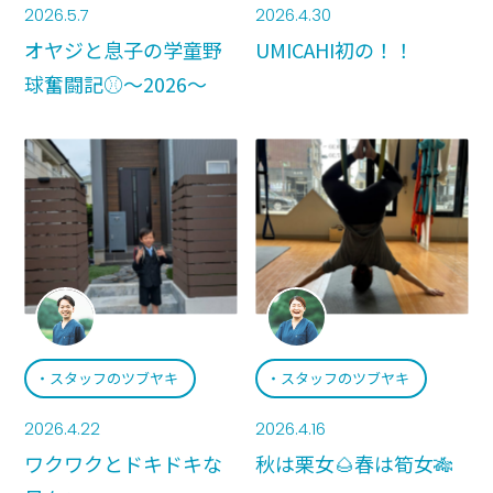
2026.5.7
2026.4.30
オヤジと息子の学童野
UMICAHI初の！！
情報公開
球奮闘記⚾️〜2026〜
スタッフのツブヤキ
スタッフのツブヤキ
2026.4.22
2026.4.16
ワクワクとドキドキな
秋は栗女🌰春は筍女🎋